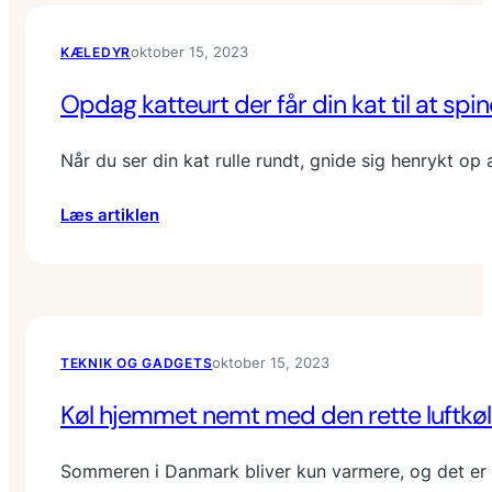
d
d
a
e
e
l
oktober 15, 2023
KÆLEDYR
t
b
s
a
u
b
Opdag katteurt der får din kat til at spi
s
r
å
k
t
n
Når du ser din kat rulle rundt, gnide sig henrykt op
e
i
d
d
l
o
:
Læs artiklen
e
d
g
O
r
i
a
p
g
n
k
d
i
h
t
a
v
u
i
g
e
n
v
oktober 15, 2023
TEKNIK OG GADGETS
k
r
d
i
a
t
Køl hjemmet nemt med den rette luftkøl
t
t
r
e
t
y
t
Sommeren i Danmark bliver kun varmere, og det er ikk
e
g
s