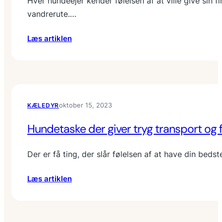
Hver hundeejer kender følelsen af at ville give sin
l
vandrerute.…
e
d
:
Læs artiklen
y
F
r
i
:
n
D
d
e
d
b
oktober 15, 2023
KÆLEDYR
e
e
t
d
Hundetaske der giver tryg transport og 
r
s
e
t
Der er få ting, der slår følelsen af at have din be
t
e
t
G
:
Læs artiklen
e
P
H
h
S
u
u
-
n
n
h