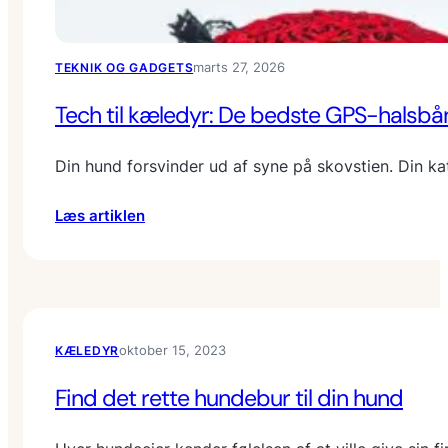
marts 27, 2026
TEKNIK OG GADGETS
Tech til kæledyr: De bedste GPS-halsbån
Din hund forsvinder ud af syne på skovstien. Din k
:
Læs artiklen
T
e
c
h
t
oktober 15, 2023
KÆLEDYR
i
l
Find det rette hundebur til din hund
k
æ