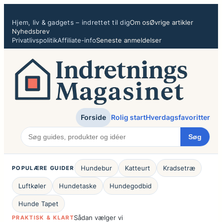
Spring
til
Hjem, liv & gadgets – indrettet til dig
Om os
Øvrige artikler
indhold
Nyhedsbrev
Privatlivspolitik
Affiliate-info
Seneste anmeldelser
Forside
Rolig start
Hverdagsfavoritter
Søg
Hundebur
Katteurt
Kradsetræ
POPULÆRE GUIDER
Luftkøler
Hundetaske
Hundegodbid
Hunde Tapet
Sådan vælger vi
PRAKTISK & KLART