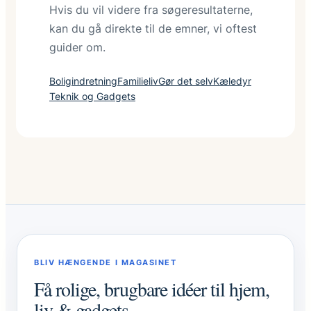
Hvis du vil videre fra søgeresultaterne,
d
t
e
kan du gå direkte til de emner, vi oftest
d
s
r
e
p
guider om.
n
i
r
n
Boligindretning
Familieliv
Gør det selv
Kæledyr
e
d
Teknik og Gadgets
t
e
t
e
l
u
f
t
k
ø
l
BLIV HÆNGENDE I MAGASINET
e
Få rolige, brugbare idéer til hjem,
r
liv & gadgets