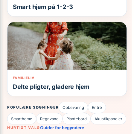
Smart hjem på 1-2-3
FAMILIELIV
Delte pligter, gladere hjem
Opbevaring
Entré
POPULÆRE SØGNINGER
Smarthome
Regnvand
Plantebord
Akustikpaneler
Guider for begyndere
HURTIGT VALG