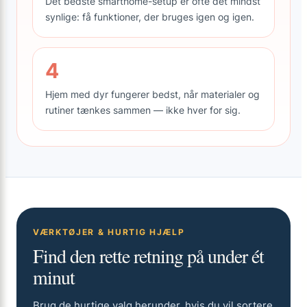
Det bedste smarthome-setup er ofte det mindst
synlige: få funktioner, der bruges igen og igen.
4
Hjem med dyr fungerer bedst, når materialer og
rutiner tænkes sammen — ikke hver for sig.
VÆRKTØJER & HURTIG HJÆLP
Find den rette retning på under ét
minut
Brug de hurtige valg herunder, hvis du vil sortere