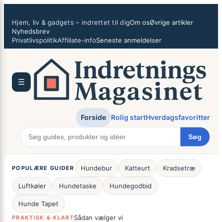
Spring
×
til
Hjem, liv & gadgets – indrettet til dig
Om os
Øvrige artikler
indhold
Nyhedsbrev
Privatlivspolitik
Affiliate-info
Seneste anmeldelser
☰
Forside
Rolig start
Hverdagsfavoritter
Søg
Hundebur
Katteurt
Kradsetræ
POPULÆRE GUIDER
Luftkøler
Hundetaske
Hundegodbid
Hunde Tapet
Sådan vælger vi
PRAKTISK & KLART