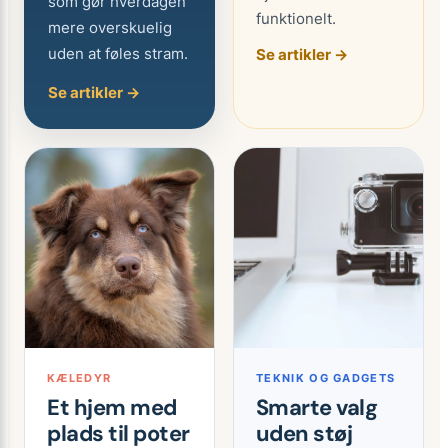
som gør hverdagen
funktionelt.
mere overskuelig
uden at føles stram.
Se artikler →
Se artikler →
KÆLEDYR
TEKNIK OG GADGETS
Et hjem med
Smarte valg
plads til poter
uden støj