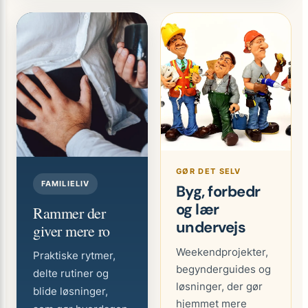
GØR DET SELV
FAMILIELIV
Byg, forbedr
og lær
Rammer der
undervejs
giver mere ro
Weekendprojekter,
Praktiske rytmer,
begynderguides og
delte rutiner og
løsninger, der gør
blide løsninger,
hjemmet mere