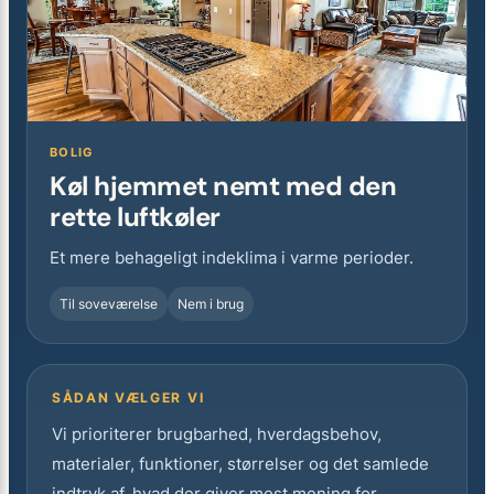
BOLIG
Køl hjemmet nemt med den
rette luftkøler
Et mere behageligt indeklima i varme perioder.
Til soveværelse
Nem i brug
SÅDAN VÆLGER VI
Vi prioriterer brugbarhed, hverdagsbehov,
materialer, funktioner, størrelser og det samlede
indtryk af, hvad der giver mest mening for