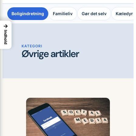
Boligindretning
Familieliv
Gør det selv
Kæledyr
→
Indhold
KATEGORI
Øvrige artikler