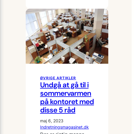
tips
til
at
gøre
aftenen
med
La
Liga-
kampe
mere
hyggelig
ØVRIGE ARTIKLER
Undgå at gå til i
derhjemme
sommervarmen
på kontoret med
disse 5 råd
maj 6, 2023
Indretningsmagasinet.dk