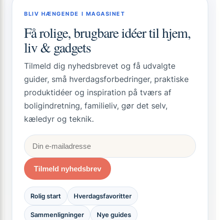
5
BLIV HÆNGENDE I MAGASINET
råd
Få rolige, brugbare idéer til hjem,
liv & gadgets
Tilmeld dig nyhedsbrevet og få udvalgte
guider, små hverdagsforbedringer, praktiske
produktidéer og inspiration på tværs af
boligindretning, familieliv, gør det selv,
kæledyr og teknik.
Tilmeld nyhedsbrev
Rolig start
Hverdagsfavoritter
Sammenligninger
Nye guides