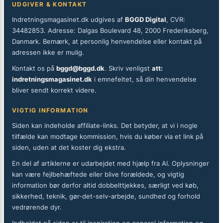
UDGIVER & KONTAKT
Indretningsmagasinet.dk udgives af
BGGD Digital
, CVR:
34482853. Adresse: Dalgas Boulevard 48, 2000 Frederiksberg,
Danmark. Bemærk, at personlig henvendelse eller kontakt på
adressen ikke er mulig.
Kontakt os på
bggd@bggd.dk
. Skriv venligst
att:
indretningsmagasinet.dk
i emnefeltet, så din henvendelse
bliver sendt korrekt videre.
VIGTIG INFORMATION
Siden kan indeholde affiliate-links. Det betyder, at vi i nogle
tilfælde kan modtage kommission, hvis du køber via et link på
siden, uden at det koster dig ekstra.
En del af artiklerne er udarbejdet med hjælp fra AI. Oplysninger
kan være fejlbehæftede eller blive forældede, og vigtig
information bør derfor altid dobbelttjekkes, særligt ved køb,
sikkerhed, teknik, gør-det-selv-arbejde, sundhed og forhold
vedrørende dyr.