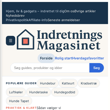
Spring
×
til
Hjem, liv & gadgets – indrettet til dig
Om os
Øvrige artikler
indhold
Nyhedsbrev
Privatlivspolitik
Affiliate-info
Seneste anmeldelser
☰
Forside
Rolig start
Hverdagsfavoritter
Søg
Hundebur
Katteurt
Kradsetræ
POPULÆRE GUIDER
Luftkøler
Hundetaske
Hundegodbid
Hunde Tapet
Sådan vælger vi
PRAKTISK & KLART