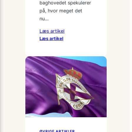
baghovedet spekulerer
på, hvor meget det
nu…
Læs artikel
:
Læs artikel
Derfor
vælger
flere
familier
at
prøve
Green
Mobility
i
stedet
for
egen
bil
ØVRIGE ARTIKLER