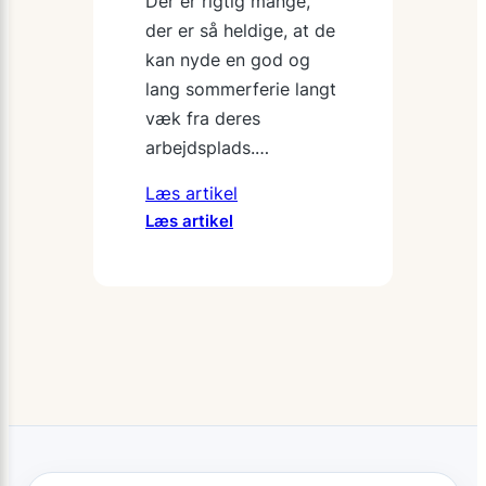
Der er rigtig mange,
der er så heldige, at de
kan nyde en god og
lang sommerferie langt
væk fra deres
arbejdsplads.…
Læs artikel
:
Læs artikel
Undgå
at
gå
til
i
sommervarmen
på
kontoret
med
disse